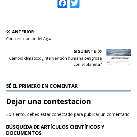
F
T
ac
w
e
itt
b
er
ANTERIOR
o
Concurso Junior del Agua
o
SIGUIENTE
k
Cambio climático: ¿Intervención humana peligrosa
con el planeta?
SÉ EL PRIMERO EN COMENTAR
Dejar una contestacion
Lo siento, debes estar
conectado
para publicar un comentario.
BÚSQUEDA DE ARTÍCULOS CIENTÍFICOS Y
DOCUMENTOS