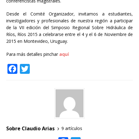
conferencistas magistrales.
Desde el Comité Organizador, invitamos a estudiantes,
investigadores y profesionales de nuestra región a participar
de la VII edición del Simposio Regional Sobre Hidráulica de
Ríos, Ríos 2015 a celebrarse entre el 4 y el 6 de Noviembre de
2015 en Montevideo, Uruguay.
Para más detalles pinchar
aquí
F
T
a
w
c
it
e
te
b
r
o
o
Sobre Claudio Arias
9 artículos
k