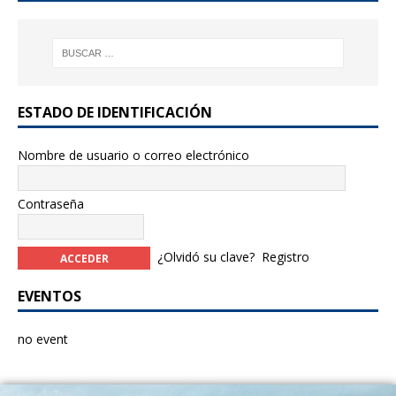
b
r
o
o
k
ESTADO DE IDENTIFICACIÓN
Nombre de usuario o correo electrónico
Contraseña
¿Olvidó su clave?
Registro
EVENTOS
no event