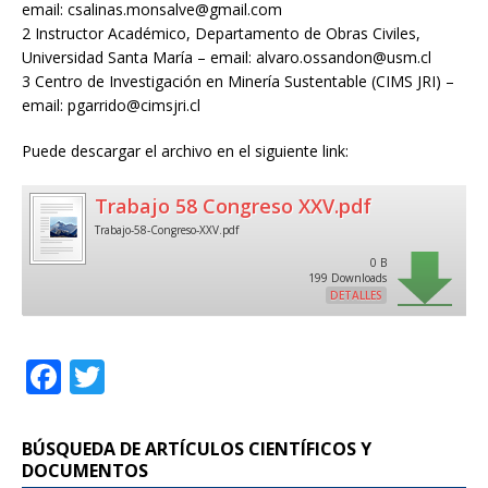
email: csalinas.monsalve@gmail.com
2 Instructor Académico, Departamento de Obras Civiles,
Universidad Santa María – email: alvaro.ossandon@usm.cl
3 Centro de Investigación en Minería Sustentable (CIMS JRI) –
email: pgarrido@cimsjri.cl
Puede descargar el archivo en el siguiente link:
Trabajo 58 Congreso XXV.pdf
Trabajo-58-Congreso-XXV.pdf
0 B
199 Downloads
DETALLES
F
T
a
w
c
it
BÚSQUEDA DE ARTÍCULOS CIENTÍFICOS Y
e
te
DOCUMENTOS