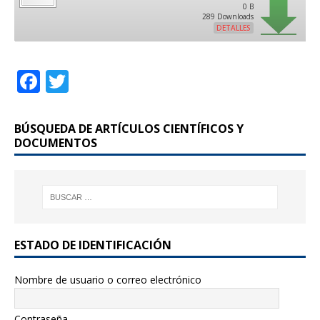
0 B
289 Downloads
DETALLES
F
T
a
w
c
it
BÚSQUEDA DE ARTÍCULOS CIENTÍFICOS Y
e
te
DOCUMENTOS
b
r
o
o
k
ESTADO DE IDENTIFICACIÓN
Nombre de usuario o correo electrónico
Contraseña