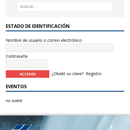
o
o
k
ESTADO DE IDENTIFICACIÓN
Nombre de usuario o correo electrónico
Contraseña
¿Olvidó su clave?
Registro
EVENTOS
no event