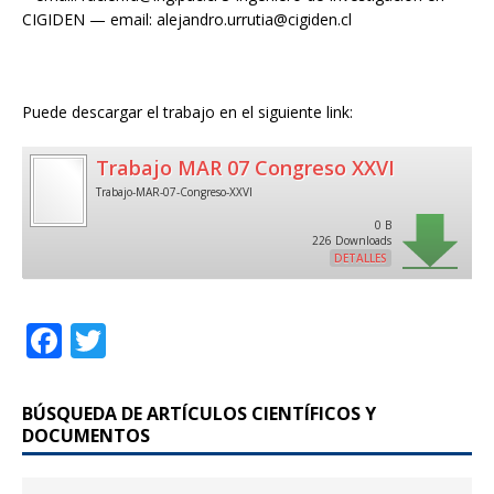
CIGIDEN — email: alejandro.urrutia@cigiden.cl
Puede descargar el trabajo en el siguiente link:
Trabajo MAR 07 Congreso XXVI
Trabajo-MAR-07-Congreso-XXVI
0 B
226 Downloads
DETALLES
F
T
a
w
c
it
BÚSQUEDA DE ARTÍCULOS CIENTÍFICOS Y
e
te
DOCUMENTOS
b
r