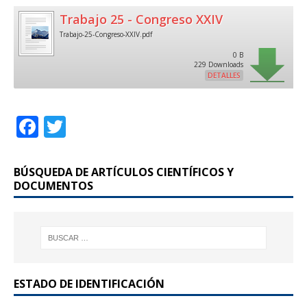
Trabajo 25 - Congreso XXIV
Trabajo-25-Congreso-XXIV.pdf
0 B
229 Downloads
DETALLES
F
T
a
w
c
it
BÚSQUEDA DE ARTÍCULOS CIENTÍFICOS Y
e
te
DOCUMENTOS
b
r
o
o
k
ESTADO DE IDENTIFICACIÓN