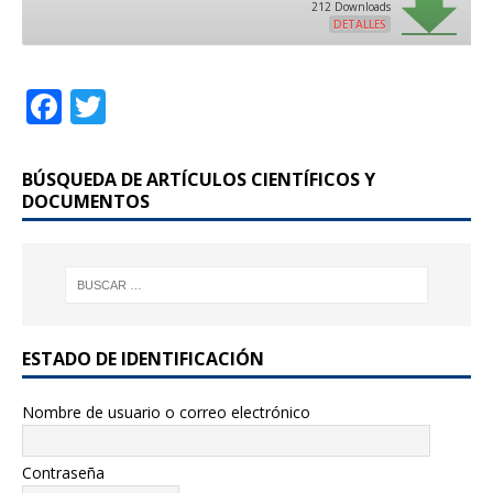
212 Downloads
DETALLES
F
T
a
w
c
it
BÚSQUEDA DE ARTÍCULOS CIENTÍFICOS Y
e
te
DOCUMENTOS
b
r
o
o
k
ESTADO DE IDENTIFICACIÓN
Nombre de usuario o correo electrónico
Contraseña