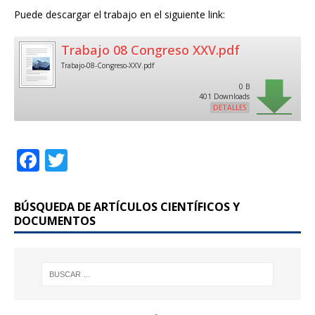
Puede descargar el trabajo en el siguiente link:
Trabajo 08 Congreso XXV.pdf
Trabajo-08-Congreso-XXV.pdf
0 B
401 Downloads
DETALLES
F
T
a
w
c
it
BÚSQUEDA DE ARTÍCULOS CIENTÍFICOS Y
e
te
DOCUMENTOS
b
r
o
o