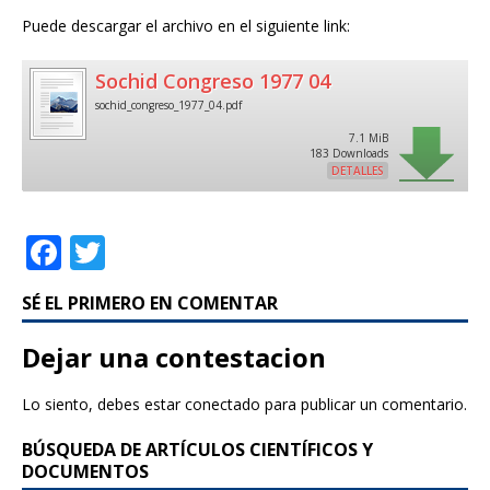
Puede descargar el archivo en el siguiente link:
Sochid Congreso 1977 04
sochid_congreso_1977_04.pdf
7.1 MiB
183 Downloads
DETALLES
F
T
a
w
SÉ EL PRIMERO EN COMENTAR
c
it
e
te
Dejar una contestacion
b
r
Lo siento, debes estar
conectado
para publicar un comentario.
o
BÚSQUEDA DE ARTÍCULOS CIENTÍFICOS Y
o
DOCUMENTOS