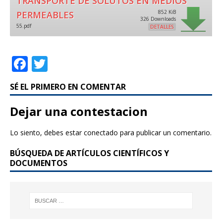
TRANSPORTE DE SOLUTOS EN MEDIOS
852 KiB
PERMEABLES
326 Downloads
55.pdf
DETALLES
F
T
a
w
SÉ EL PRIMERO EN COMENTAR
c
it
e
te
Dejar una contestacion
b
r
Lo siento, debes estar
conectado
para publicar un comentario.
o
BÚSQUEDA DE ARTÍCULOS CIENTÍFICOS Y
o
DOCUMENTOS
k