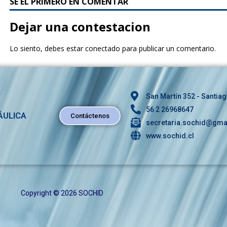
SÉ EL PRIMERO EN COMENTAR
c
it
e
te
Dejar una contestacion
b
r
Lo siento, debes estar
conectado
para publicar un comentario.
o
o
k
San Martín 352 - Santiag
56 2 26968647
ÁULICA
Contáctenos
secretaria.sochid@gma
www.sochid.cl
Copyright © 2026 SOCHID