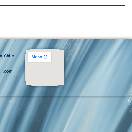
o, Chile
il.com