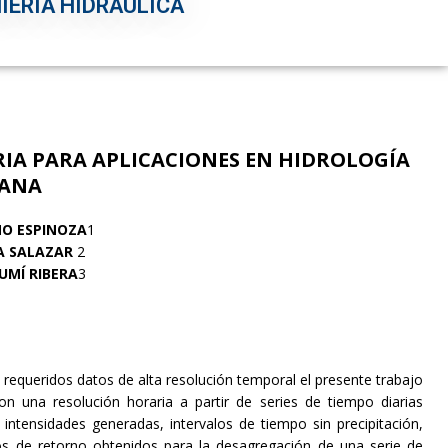
IERÍA HIDRÁULICA
RIA PARA APLICACIONES EN HIDROLOGÍA
ANA
ÑO ESPINOZA
1
RA SALAZAR
2
RUMÍ RIBERA
3
 requeridos datos de alta resolución temporal el presente trabajo
n una resolución horaria a partir de series de tiempo diarias
 intensidades generadas, intervalos de tiempo sin precipitación,
dos de retorno obtenidos para la desagregación de una serie de