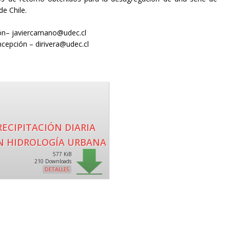
de Chile.
ión– javiercamano@udec.cl
cepción – dirivera@udec.cl
ECIPITACIÓN DIARIA
EN HIDROLOGÍA URBANA
577 KiB
210 Downloads
DETALLES