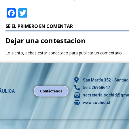
F
T
a
w
SÉ EL PRIMERO EN COMENTAR
c
it
e
te
Dejar una contestacion
b
r
Lo siento, debes estar
conectado
para publicar un comentario.
o
o
k
San Martín 352 - Santiag
56 2 26968647
ÁULICA
Contáctenos
secretaria.sochid@gma
www.sochid.cl