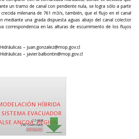
ante un tramo de canal con pendiente nula, se logra sólo a partir
 crecida milenaria de 761 m3/s, también, que el flujo en el canal
en mediante una grada dispuesta aguas abajo del canal colector
a correspondencia en las alturas de escurrimiento de los flujos
s Hidráulicas – juan.gonzalez@mop.gov.cl
 Hidráulicas – javier.balbontin@mop.gov.cl
 MODELACIÓN HÍBRIDA
L SISTEMA EVACUADOR
2.0 MiB
ALSE ANCOA, REGIÓN
240 Downloads
DETALLES