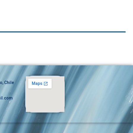
o, Chile
il.com