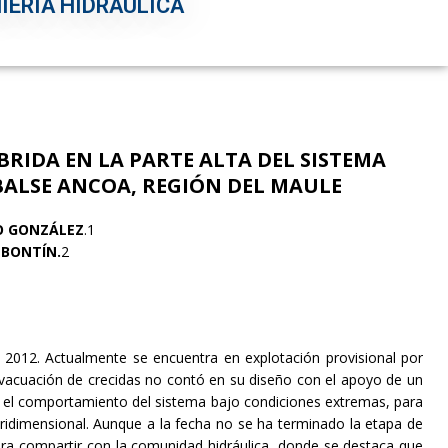
IERÍA HIDRÁULICA
RIDA EN LA PARTE ALTA DEL
SISTEMA
BALSE ANCOA, REGIÓN DEL
MAULE
O GONZÁLEZ
.1
LBONTÍN.
2
 2012. Actualmente se encuentra en explotación provisional por
 evacuación de crecidas no contó en su diseño con el apoyo de un
do el comportamiento del sistema bajo condiciones extremas, para
tridimensional. Aunque a la fecha no se ha terminado la etapa de
ara compartir con la comunidad hidráulica, donde se destaca que