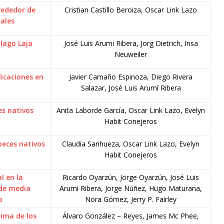
rededor de
Cristian Castillo Beroiza, Oscar Link Lazo
iales
 lago Laja
José Luis Arumi Ribera, Jorg Dietrich, Insa
Neuweiler
licaciones en
Javier Camaño Espinoza, Diego Rivera
Salazar, José Luis Arumí Ribera
es nativos
Anita Laborde García, Oscar Link Lazo, Evelyn
Habit Conejeros
peces nativos
Claudia Sanhueza, Oscar Link Lazo, Evelyn
Habit Conejeros
l en la
Ricardo Oyarzún, Jorge Oyarzún, José Luis
 de media
Arumi Ribera, Jorge Núñez, Hugo Maturana,
o
Nora Gómez, Jerry P. Fairley
lima de los
Álvaro González – Reyes, James Mc Phee,