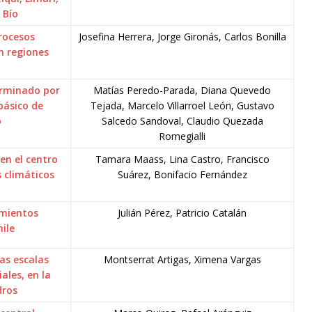
 Bío
rocesos
Josefina Herrera, Jorge Gironás, Carlos Bonilla
en regiones
erminado por
Matías Peredo-Parada, Diana Quevedo
básico de
Tejada, Marcelo Villarroel León, Gustavo
o
Salcedo Sandoval, Claudio Quezada
Romegialli
 en el centro
Tamara Maass, Lina Castro, Francisco
s climáticos
Suárez, Bonifacio Fernández
amientos
Julián Pérez, Patricio Catalán
ile
as escalas
Montserrat Artigas, Ximena Vargas
ales, en la
dros