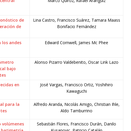
central
Marco Quiroz, Rafael Aránguiz
ronóstico de
Lina Castro, Francisco Suárez, Tamara Maass
eración de
Bonifacio Fernández
 los andes
Edward Cornwell, James Mc Phee
rámetro
Alonso Pizarro Valdebenito, Oscar Link Lazo
cal bajo
tes
recidas en
José Vargas, Francisco Ortiz, Yoshihiro
Kawaguchi
l para la
Alfredo Aranda, Nicolás Amigo, Christian Ihle,
ntes
Aldo Tamburrino
o volúmenes
Sebastián Flores, Francisco Durán, Danilo
a batimetría
Kusanovic, Patricio Catalán