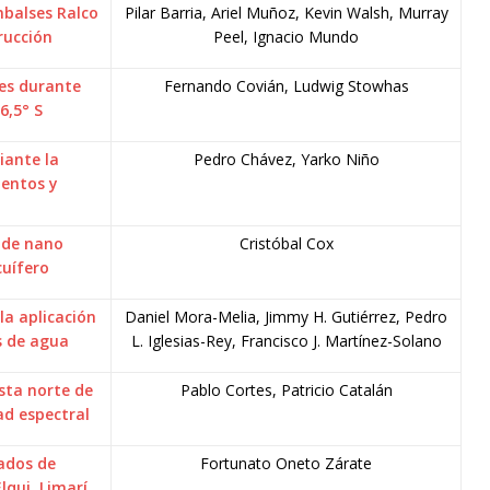
mbalses Ralco
Pilar Barria, Ariel Muñoz, Kevin Walsh, Murray
rucción
Peel, Ignacio Mundo
ves durante
Fernando Covián, Ludwig Stowhas
6,5° S
iante la
Pedro Chávez, Yarko Niño
mentos y
e de nano
Cristóbal Cox
cuífero
la aplicación
Daniel Mora-Melia, Jimmy H. Gutiérrez, Pedro
s de agua
L. Iglesias-Rey, Francisco J. Martínez-Solano
osta norte de
Pablo Cortes, Patricio Catalán
d espectral
rados de
Fortunato Oneto Zárate
qui, Limarí,