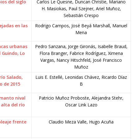
ios del siglo
Carlos Le Quesne, Duncan Christie, Mariano
H. Masiokas, Paul Szejner, Ariel Muñoz,
Sebastián Crespo
ejadas en las
Rodrigo Campos, José Beyá Marshall, Manuel
Mena
ncas urbanas
Pedro Sanzana, Jorge Gironás, Isabelle Braud,
l Guindo, Lo
Flora Branger, Fabrice Rodríguez, Ximena
Vargas, Nancy Hitschfeld, José Francisco
Muñoz
río Salado,
Luis E. Estellé, Leonidas Chávez, Ricardo Díaz
zo de 2015
B
 manto nival
Patricio Muñoz Proboste, Alejandra Stehr,
alta del río
Oscar Link Lazo
oleaje frente
Claudio Meza Valle, Hugo Acuña