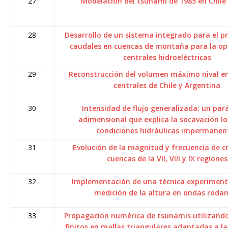
27
Modelación del tsunami de 1985 en Chile 
28
Desarrollo de un sistema integrado para el p
caudales en cuencas de montaña para la op
centrales hidroeléctricas
29
Reconstrucción del volumen máximo nival en
centrales de Chile y Argentina
30
Intensidad de flujo generalizada: un pa
adimensional que explica la socavación lo
condiciones hidráulicas impermanen
31
Evolución de la magnitud y frecuencia de c
cuencas de la VII, VIII y IX regiones
32
Implementación de una técnica experimenta
medición de la altura en ondas roda
33
Propagación numérica de tsunamis utilizand
finitos en mallas triangulares adaptadas a l