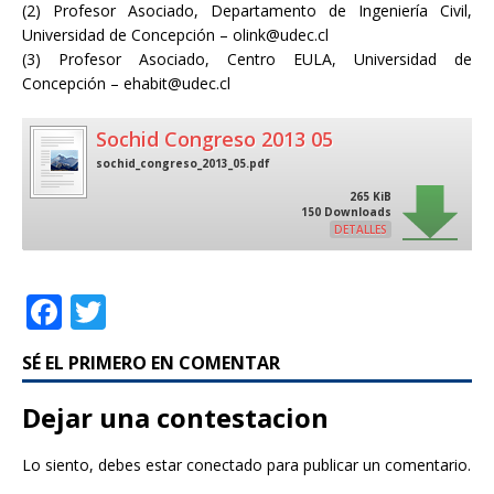
(2) Profesor Asociado, Departamento de Ingeniería Civil,
Universidad de Concepción – olink@udec.cl
(3) Profesor Asociado, Centro EULA, Universidad de
Concepción – ehabit@udec.cl
Sochid Congreso 2013 05
sochid_congreso_2013_05.pdf
265 KiB
150 Downloads
DETALLES
F
T
a
w
SÉ EL PRIMERO EN COMENTAR
c
it
e
te
Dejar una contestacion
b
r
Lo siento, debes estar
conectado
para publicar un comentario.
o