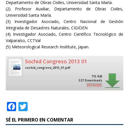
Departamento de Obras Civiles, Universidad Santa María.
(2) Profesor Auxiliar, Departamento de Obras Civiles,
Universidad Santa María.
(3) Investigador Asociado, Centro Nacional de Gestión
Integrada de Desastres Naturales, CIGIDEN
(4) Investigador Asociado, Centro Científico Tecnológico de
Valparaíso, CCTVal
(5) Meteorological Research Insititute, Japan.
Sochid Congreso 2013 01
sochid_congreso_2013_01.pdf
713 KiB
327 Downloads
DETALLES
F
T
a
w
SÉ EL PRIMERO EN COMENTAR
c
it