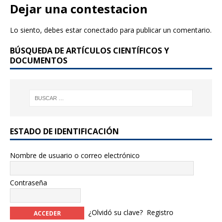
e
te
Dejar una contestacion
b
r
Lo siento, debes estar
conectado
para publicar un comentario.
o
BÚSQUEDA DE ARTÍCULOS CIENTÍFICOS Y
o
DOCUMENTOS
k
ESTADO DE IDENTIFICACIÓN
Nombre de usuario o correo electrónico
Contraseña
¿Olvidó su clave?
Registro