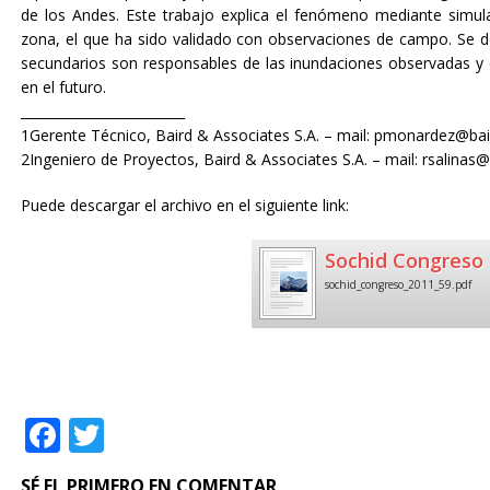
de los Andes. Este trabajo explica el fenómeno mediante simul
zona, el que ha sido validado con observaciones de campo. Se 
secundarios son responsables de las inundaciones observadas y de
en el futuro.
_________________________
1Gerente Técnico, Baird & Associates S.A. – mail: pmonardez@ba
2Ingeniero de Proyectos, Baird & Associates S.A. – mail: rsalinas
Puede descargar el archivo en el siguiente link:
Sochid Congreso 
sochid_congreso_2011_59.pdf
F
T
a
w
SÉ EL PRIMERO EN COMENTAR