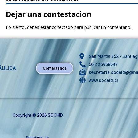
c
it
e
te
Dejar una contestacion
b
r
Lo siento, debes estar
conectado
para publicar un comentario.
o
o
k
San Martín 352 - Santiag
56 2 26968647
ÁULICA
Contáctenos
secretaria.sochid@gma
www.sochid.cl
Copyright © 2026 SOCHID
Redesigned by: