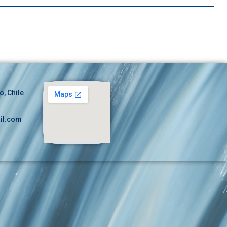
o, Chile
il.com