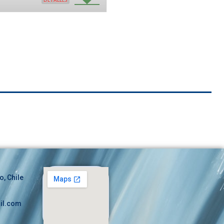
DETALLES
o, Chile
il.com