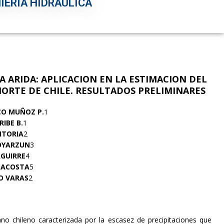
IERÍA HIDRÁULICA
 ARIDA: APLICACION EN LA ESTIMACION DEL
NORTE DE CHILE. RESULTADOS PRELIMINARES
CO MUÑOZ P.
1
RIBE B.
1
ITORIA
2
OYARZUN
3
AGUIRRE
4
 ACOSTA
5
O VARAS
2
ano chileno caracterizada por la escasez de precipitaciones que