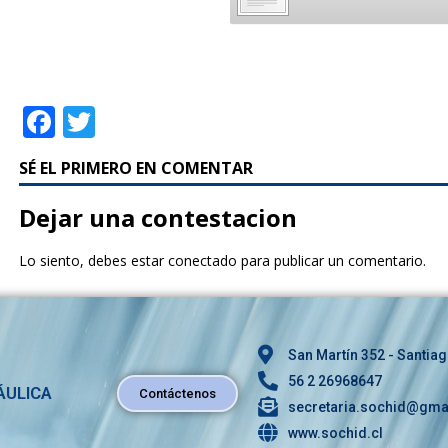
F
T
a
w
SÉ EL PRIMERO EN COMENTAR
c
it
e
te
Dejar una contestacion
b
r
Lo siento, debes estar
conectado
para publicar un comentario.
o
o
k
San Martín 352 - Santiag
56 2 26968647
ÁULICA
Contáctenos
secretaria.sochid@gma
www.sochid.cl