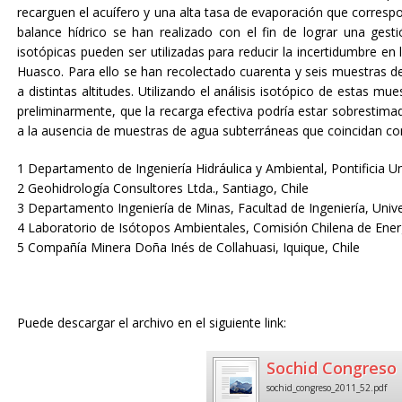
recarguen el acuífero y una alta tasa de evaporación que correspon
balance hídrico se han realizado con el fin de lograr una gest
isotópicas pueden ser utilizadas para reducir la incertidumbre en
Huasco. Para ello se han recolectado cuarenta y seis muestras de 
a distintas altitudes. Utilizando el análisis isotópico de estas 
preliminarmente, que la recarga efectiva podría estar sobrestim
a la ausencia de muestras de agua subterráneas que coincidan con 
1 Departamento de Ingeniería Hidráulica y Ambiental, Pontificia Un
2 Geohidrología Consultores Ltda., Santiago, Chile
3 Departamento Ingeniería de Minas, Facultad de Ingeniería, Univ
4 Laboratorio de Isótopos Ambientales, Comisión Chilena de Ener
5 Compañía Minera Doña Inés de Collahuasi, Iquique, Chile
Puede descargar el archivo en el siguiente link:
Sochid Congreso 
sochid_congreso_2011_52.pdf