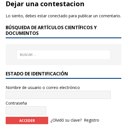
e
te
Dejar una contestacion
b
r
Lo siento, debes estar
conectado
para publicar un comentario.
o
BÚSQUEDA DE ARTÍCULOS CIENTÍFICOS Y
o
DOCUMENTOS
k
ESTADO DE IDENTIFICACIÓN
Nombre de usuario o correo electrónico
Contraseña
¿Olvidó su clave?
Registro