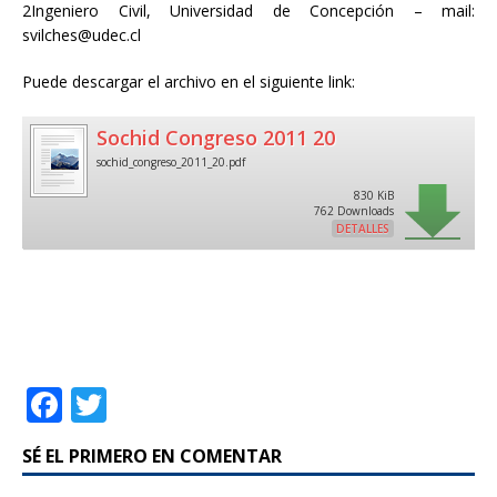
2Ingeniero Civil, Universidad de Concepción – mail:
svilches@udec.cl
Puede descargar el archivo en el siguiente link:
Sochid Congreso 2011 20
sochid_congreso_2011_20.pdf
830 KiB
762 Downloads
DETALLES
F
T
a
w
SÉ EL PRIMERO EN COMENTAR
c
it