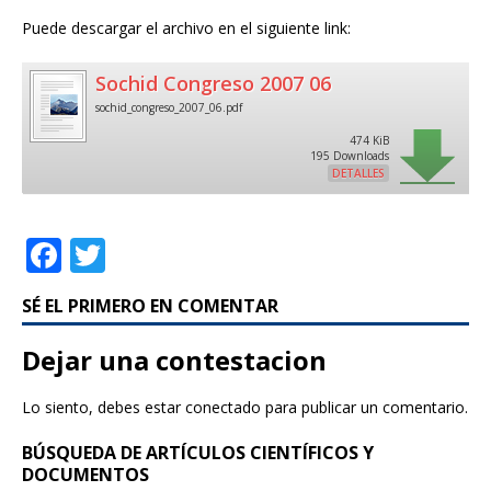
Puede descargar el archivo en el siguiente link:
Sochid Congreso 2007 06
sochid_congreso_2007_06.pdf
474 KiB
195 Downloads
DETALLES
F
T
a
w
SÉ EL PRIMERO EN COMENTAR
c
it
e
te
Dejar una contestacion
b
r
Lo siento, debes estar
conectado
para publicar un comentario.
o
BÚSQUEDA DE ARTÍCULOS CIENTÍFICOS Y
o
DOCUMENTOS