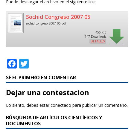
Puede descargar el archivo en el siguiente link:
Sochid Congreso 2007 05
sochid_congreso_2007_05.pdf
455 KiB
147 Downloads
DETALLES
F
T
a
w
SÉ EL PRIMERO EN COMENTAR
c
it
e
te
Dejar una contestacion
b
r
Lo siento, debes estar
conectado
para publicar un comentario.
o
BÚSQUEDA DE ARTÍCULOS CIENTÍFICOS Y
o
DOCUMENTOS
k