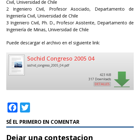
Civil, Universidad de Chile
2 Ingeniero Civil, Profesor Asociado, Departamento de
Ingeniería Civil, Universidad de Chile
3 Ingeniero Civil, Ph. D., Profesor Asistente, Departamento de
Ingeniería de Minas, Universidad de Chile
Puede descargar el archivo en el siguiente link:
Sochid Congreso 2005 04
sochid_congreso_2005_04.pdf
423 KiB
317 Downloads
DETALLES
F
T
a
w
SÉ EL PRIMERO EN COMENTAR
c
it
e
te
Dejar una contestacion