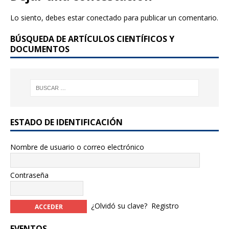
b
r
Lo siento, debes estar
conectado
para publicar un comentario.
o
BÚSQUEDA DE ARTÍCULOS CIENTÍFICOS Y
o
DOCUMENTOS
k
ESTADO DE IDENTIFICACIÓN
Nombre de usuario o correo electrónico
Contraseña
¿Olvidó su clave?
Registro
EVENTOS