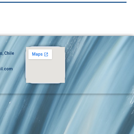
o, Chile
il.com