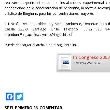
realizaron experimentos en dos instalaciones experimental c
dependiendo de la concentración de bentonita, la mezcla se co
plástico de Bingham, para las concentraciones mayores.
1 División Recursos Hídricos y Medio Ambiente, Departamento de 
Casilla 228-3, Santiago, Chile. Teléfono: (56-2) 696 84
atamburr@ing.uchile.cl, ynino@ing.uchile.cl
Puede descargar el archivo en el siguiente link:
Ih Congreso 2003
ih_congreso_2003_43.pdf
F
T
a
w
SÉ EL PRIMERO EN COMENTAR