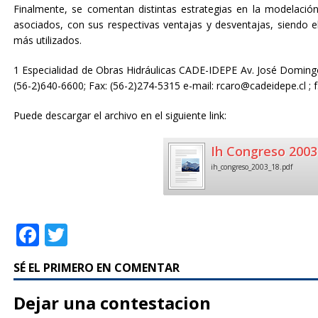
Finalmente, se comentan distintas estrategias en la modelac
asociados, con sus respectivas ventajas y desventajas, siendo 
más utilizados.
1 Especialidad de Obras Hidráulicas CADE-IDEPE Av. José Domingo
(56-2)640-6600; Fax: (56-2)274-5315 e-mail: rcaro@cadeidepe.cl ; f
Puede descargar el archivo en el siguiente link:
Ih Congreso 2003
ih_congreso_2003_18.pdf
F
T
a
w
SÉ EL PRIMERO EN COMENTAR
c
it
e
te
Dejar una contestacion