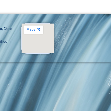
o, Chile
il.com