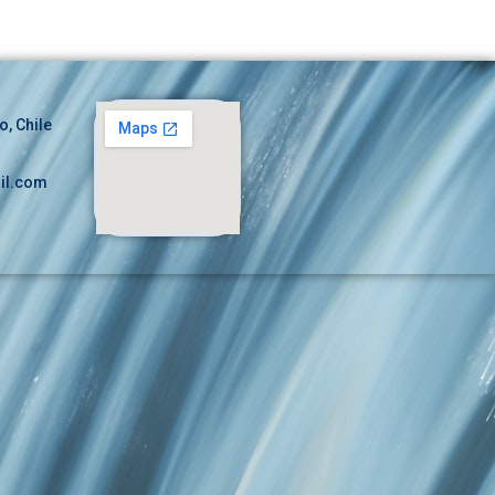
o, Chile
il.com