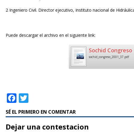
2 Ingeniero Civil. Director ejecutivo, Instituto nacional de Hidráuli
Puede descargar el archivo en el siguiente link:
Sochid Congreso 
sochid_congreso_2001_37.pdf
F
T
a
w
SÉ EL PRIMERO EN COMENTAR
c
it
e
te
Dejar una contestacion