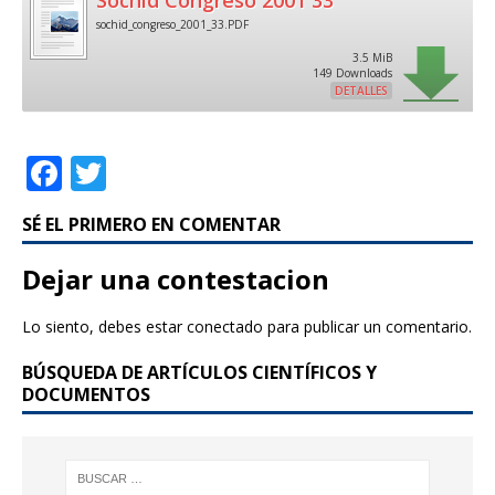
Sochid Congreso 2001 33
sochid_congreso_2001_33.PDF
3.5 MiB
149 Downloads
DETALLES
F
T
a
w
SÉ EL PRIMERO EN COMENTAR
c
it
e
te
Dejar una contestacion
b
r
Lo siento, debes estar
conectado
para publicar un comentario.
o
BÚSQUEDA DE ARTÍCULOS CIENTÍFICOS Y
o
DOCUMENTOS
k