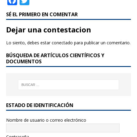
F
T
a
w
SÉ EL PRIMERO EN COMENTAR
c
it
e
te
Dejar una contestacion
b
r
Lo siento, debes estar
conectado
para publicar un comentario.
o
BÚSQUEDA DE ARTÍCULOS CIENTÍFICOS Y
o
DOCUMENTOS
k
ESTADO DE IDENTIFICACIÓN
Nombre de usuario o correo electrónico
Contraseña