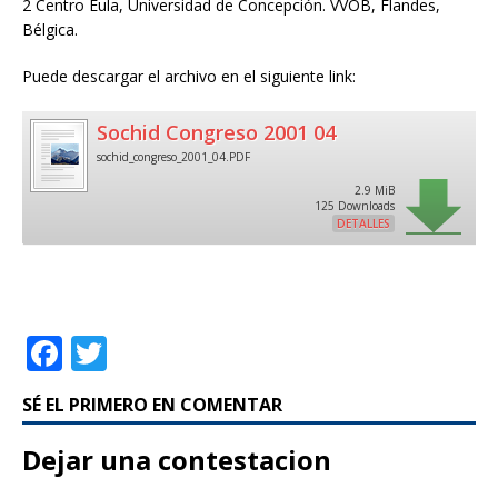
2 Centro Eula, Universidad de Concepción. VVOB, Flandes,
Bélgica.
Puede descargar el archivo en el siguiente link:
Sochid Congreso 2001 04
sochid_congreso_2001_04.PDF
2.9 MiB
125 Downloads
DETALLES
F
T
a
w
SÉ EL PRIMERO EN COMENTAR
c
it
e
te
Dejar una contestacion
b
r