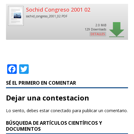
Sochid Congreso 2001 02
sochid_congreso_2001_02.PDF
2.0 MiB
129 Downloads
DETALLES
F
T
a
w
SÉ EL PRIMERO EN COMENTAR
c
it
e
te
Dejar una contestacion
b
r
Lo siento, debes estar
conectado
para publicar un comentario.
o
BÚSQUEDA DE ARTÍCULOS CIENTÍFICOS Y
o
DOCUMENTOS