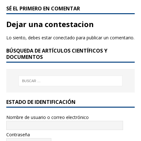
a
w
SÉ EL PRIMERO EN COMENTAR
c
it
e
te
Dejar una contestacion
b
r
Lo siento, debes estar
conectado
para publicar un comentario.
o
BÚSQUEDA DE ARTÍCULOS CIENTÍFICOS Y
o
DOCUMENTOS
k
ESTADO DE IDENTIFICACIÓN
Nombre de usuario o correo electrónico
Contraseña