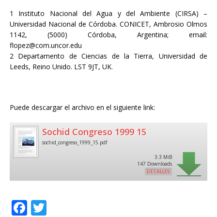
1 Instituto Nacional del Agua y del Ambiente (CIRSA) –
Universidad Nacional de Córdoba. CONICET, Ambrosio Olmos
1142, (5000) Córdoba, Argentina; email:
flopez@com.uncor.edu
2 Departamento de Ciencias de la Tierra, Universidad de
Leeds, Reino Unido. LST 9JT, UK.
Puede descargar el archivo en el siguiente link:
Sochid Congreso 1999 15
sochid_congreso_1999_15.pdf
3.3 MiB
147 Downloads
DETALLES
F
T