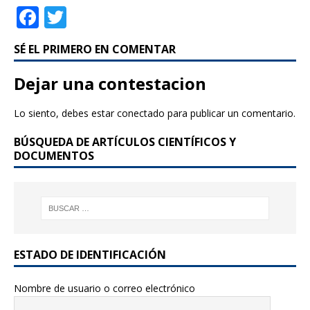
F
T
a
w
SÉ EL PRIMERO EN COMENTAR
c
it
e
te
Dejar una contestacion
b
r
Lo siento, debes estar
conectado
para publicar un comentario.
o
BÚSQUEDA DE ARTÍCULOS CIENTÍFICOS Y
o
DOCUMENTOS
k
ESTADO DE IDENTIFICACIÓN
Nombre de usuario o correo electrónico