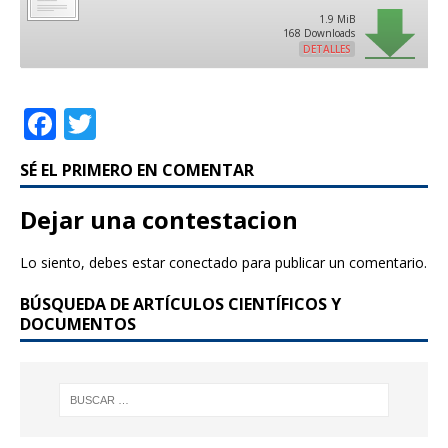
1.9 MiB
168 Downloads
DETALLES
F
T
a
w
SÉ EL PRIMERO EN COMENTAR
c
it
e
te
Dejar una contestacion
b
r
Lo siento, debes estar
conectado
para publicar un comentario.
o
BÚSQUEDA DE ARTÍCULOS CIENTÍFICOS Y
o
DOCUMENTOS
k