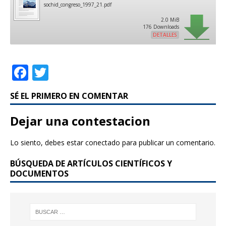
sochid_congreso_1997_21.pdf
2.0 MiB
176 Downloads
DETALLES
F
T
a
w
SÉ EL PRIMERO EN COMENTAR
c
it
e
te
Dejar una contestacion
b
r
Lo siento, debes estar
conectado
para publicar un comentario.
o
BÚSQUEDA DE ARTÍCULOS CIENTÍFICOS Y
o
DOCUMENTOS
k