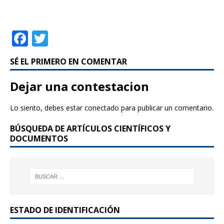
F
T
a
w
SÉ EL PRIMERO EN COMENTAR
c
it
e
te
Dejar una contestacion
b
r
Lo siento, debes estar
conectado
para publicar un comentario.
o
BÚSQUEDA DE ARTÍCULOS CIENTÍFICOS Y
o
DOCUMENTOS
k
ESTADO DE IDENTIFICACIÓN