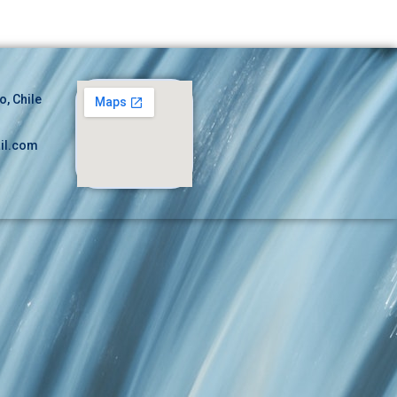
o, Chile
il.com