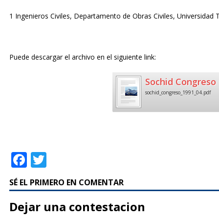
1 Ingenieros Civiles, Departamento de Obras Civiles, Universidad 
Puede descargar el archivo en el siguiente link:
Sochid Congreso 
sochid_congreso_1991_04.pdf
F
T
a
w
SÉ EL PRIMERO EN COMENTAR
c
it
e
te
Dejar una contestacion