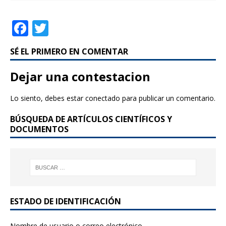
F
T
a
w
SÉ EL PRIMERO EN COMENTAR
c
it
e
te
Dejar una contestacion
b
r
Lo siento, debes estar
conectado
para publicar un comentario.
o
BÚSQUEDA DE ARTÍCULOS CIENTÍFICOS Y
o
DOCUMENTOS
k
ESTADO DE IDENTIFICACIÓN
Nombre de usuario o correo electrónico