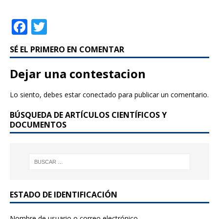
F
T
a
w
SÉ EL PRIMERO EN COMENTAR
c
it
e
te
Dejar una contestacion
b
r
Lo siento, debes estar
conectado
para publicar un comentario.
o
BÚSQUEDA DE ARTÍCULOS CIENTÍFICOS Y
o
DOCUMENTOS
k
ESTADO DE IDENTIFICACIÓN
Nombre de usuario o correo electrónico