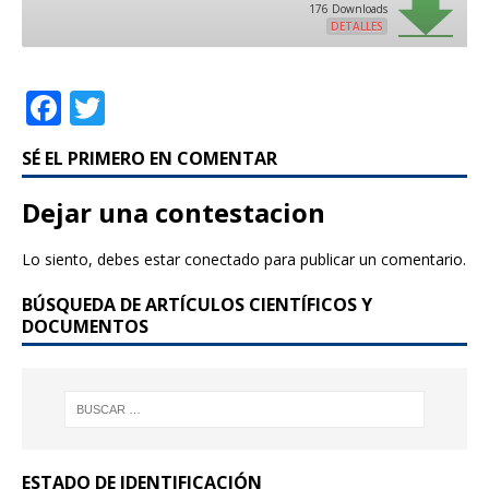
176 Downloads
DETALLES
F
T
a
w
SÉ EL PRIMERO EN COMENTAR
c
it
e
te
Dejar una contestacion
b
r
Lo siento, debes estar
conectado
para publicar un comentario.
o
BÚSQUEDA DE ARTÍCULOS CIENTÍFICOS Y
o
DOCUMENTOS
k
ESTADO DE IDENTIFICACIÓN