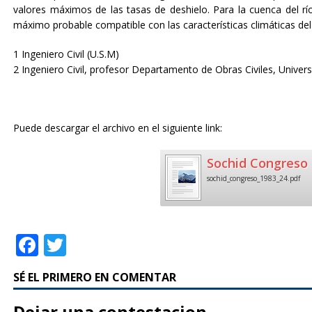
valores máximos de las tasas de deshielo. Para la cuenca del r
máximo probable compatible con las características climáticas del 
1 Ingeniero Civil (U.S.M)
2 Ingeniero Civil, profesor Departamento de Obras Civiles, Univer
Puede descargar el archivo en el siguiente link:
Sochid Congreso 
sochid_congreso_1983_24.pdf
F
T
a
w
SÉ EL PRIMERO EN COMENTAR
c
it
e
te
Dejar una contestacion