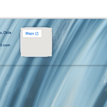
o, Chile
il.com