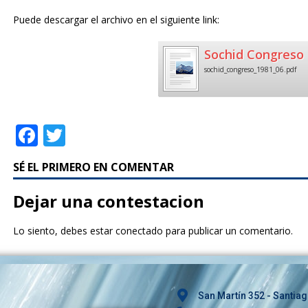
Puede descargar el archivo en el siguiente link:
Sochid Congreso 
sochid_congreso_1981_06.pdf
F
T
a
w
SÉ EL PRIMERO EN COMENTAR
c
it
e
te
Dejar una contestacion
b
r
Lo siento, debes estar
conectado
para publicar un comentario.
o
o
k
San Martín 352 - Santiag