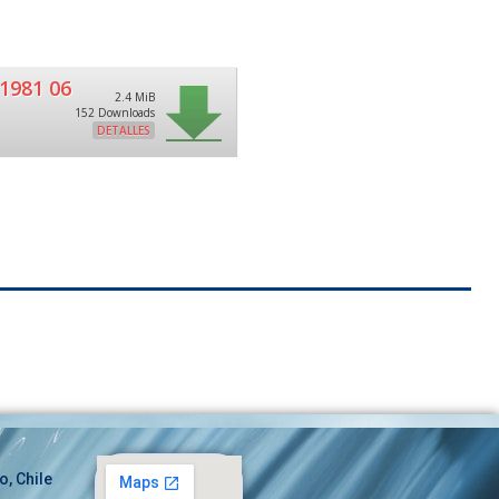
1981 06
2.4 MiB
152 Downloads
DETALLES
o, Chile