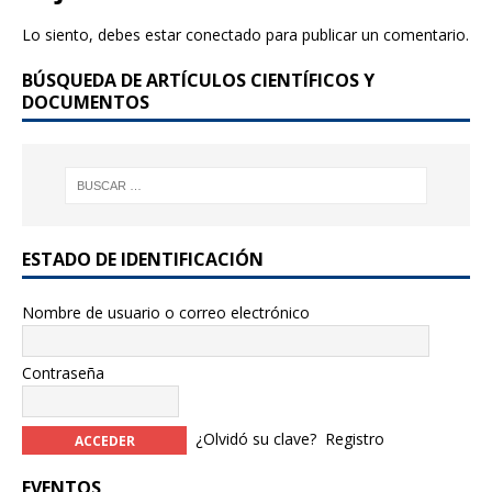
b
r
Lo siento, debes estar
conectado
para publicar un comentario.
o
BÚSQUEDA DE ARTÍCULOS CIENTÍFICOS Y
o
DOCUMENTOS
k
ESTADO DE IDENTIFICACIÓN
Nombre de usuario o correo electrónico
Contraseña
¿Olvidó su clave?
Registro
EVENTOS