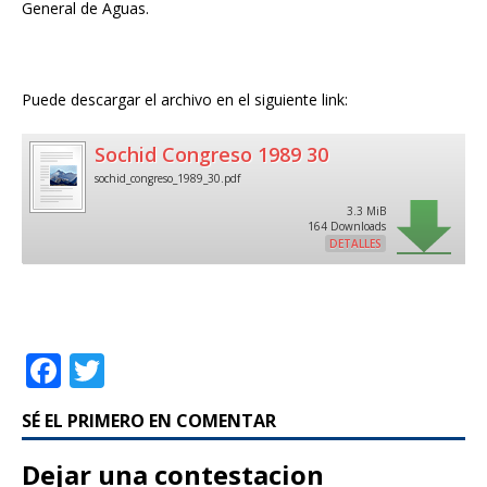
General de Aguas.
Puede descargar el archivo en el siguiente link:
Sochid Congreso 1989 30
sochid_congreso_1989_30.pdf
3.3 MiB
164 Downloads
DETALLES
F
T
a
w
SÉ EL PRIMERO EN COMENTAR
c
it
e
te
Dejar una contestacion