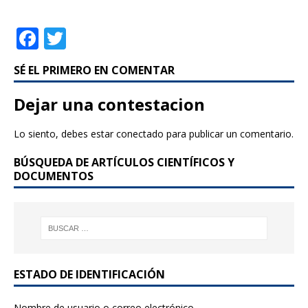
F
T
a
w
SÉ EL PRIMERO EN COMENTAR
c
it
e
te
Dejar una contestacion
b
r
Lo siento, debes estar
conectado
para publicar un comentario.
o
BÚSQUEDA DE ARTÍCULOS CIENTÍFICOS Y
o
DOCUMENTOS
k
ESTADO DE IDENTIFICACIÓN
Nombre de usuario o correo electrónico