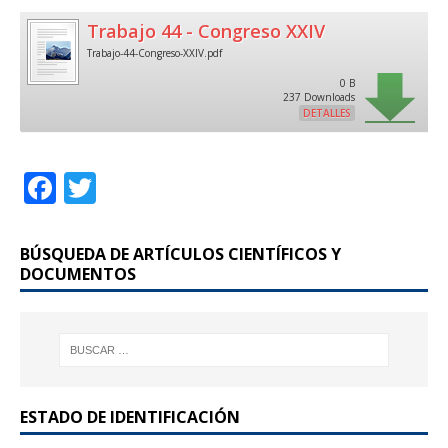
Trabajo 44 - Congreso XXIV
Trabajo-44-Congreso-XXIV.pdf
0 B
237 Downloads
DETALLES
F
T
a
w
c
it
BÚSQUEDA DE ARTÍCULOS CIENTÍFICOS Y
e
te
DOCUMENTOS
b
r
o
o
k
ESTADO DE IDENTIFICACIÓN