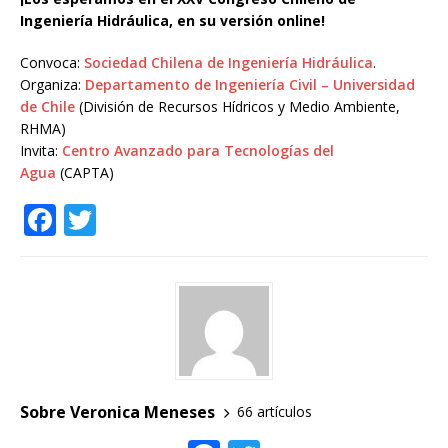
Ingeniería Hidráulica, en su versión online!
Convoca:
Sociedad Chilena de Ingeniería Hidráulica
.
Organiza:
Departamento de Ingeniería Civil – Universidad
de Chile
(División de Recursos Hídricos y Medio Ambiente,
RHMA)
Invita:
Centro Avanzado para Tecnologías del
Agua
(CAPTA)
F
T
a
w
c
it
e
te
b
r
o
o
Sobre Veronica Meneses
66 artículos
k