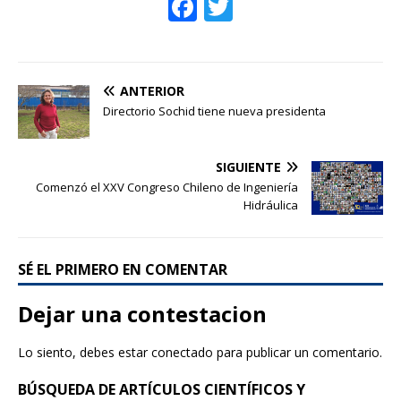
F
T
ac
w
e
itt
b
er
ANTERIOR
o
Directorio Sochid tiene nueva presidenta
o
SIGUIENTE
k
Comenzó el XXV Congreso Chileno de Ingeniería
Hidráulica
SÉ EL PRIMERO EN COMENTAR
Dejar una contestacion
Lo siento, debes estar
conectado
para publicar un comentario.
BÚSQUEDA DE ARTÍCULOS CIENTÍFICOS Y