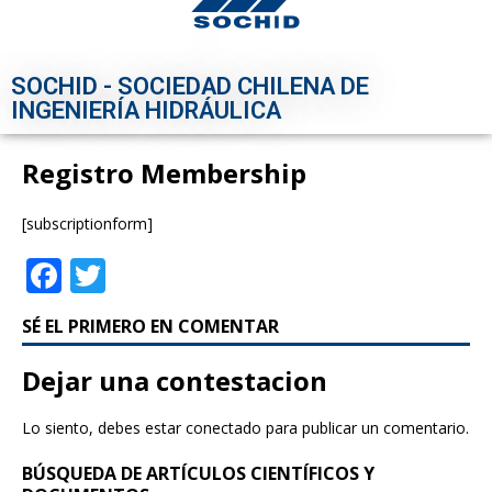
SOCHID - SOCIEDAD CHILENA DE
INGENIERÍA HIDRÁULICA
Registro Membership
[subscriptionform]
F
T
a
w
SÉ EL PRIMERO EN COMENTAR
c
it
e
te
Dejar una contestacion
b
r
Lo siento, debes estar
conectado
para publicar un comentario.
o
BÚSQUEDA DE ARTÍCULOS CIENTÍFICOS Y
o