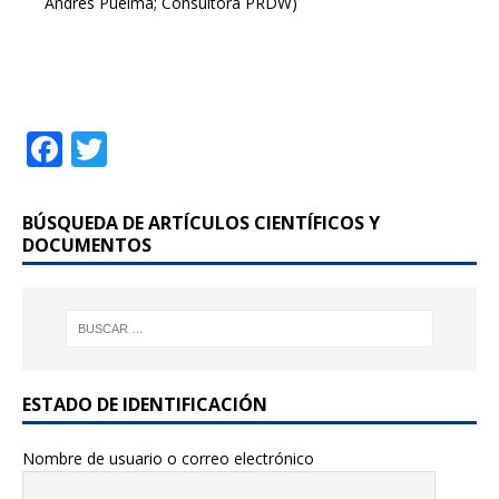
Andrés Puelma; Consultora PRDW)
F
T
a
w
c
it
BÚSQUEDA DE ARTÍCULOS CIENTÍFICOS Y
e
te
DOCUMENTOS
b
r
o
o
k
ESTADO DE IDENTIFICACIÓN
Nombre de usuario o correo electrónico