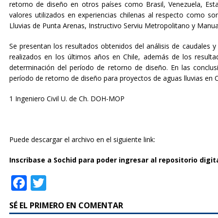
retorno de diseño en otros países como Brasil, Venezuela, Est
valores utilizados en experiencias chilenas al respecto como so
Lluvias de Punta Arenas, Instructivo Serviu Metropolitano y Manu
Se presentan los resultados obtenidos del análisis de caudales 
realizados en los últimos años en Chile, además de los result
determinación del período de retorno de diseño. En las concl
período de retorno de diseño para proyectos de aguas lluvias en C
1 Ingeniero Civil U. de Ch. DOH-MOP
Puede descargar el archivo en el siguiente link:
Inscribase a Sochid para poder ingresar al repositorio digita
F
T
a
w
SÉ EL PRIMERO EN COMENTAR
c
it