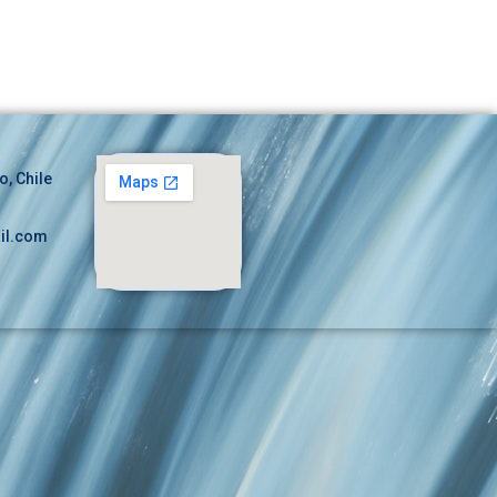
o, Chile
il.com