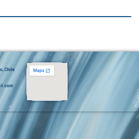
o, Chile
il.com