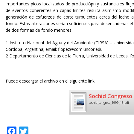
importantes picos localizados de producciópn y sustanciales flujos
de eventos coherentes en capas límites resulta asimismo modi
generación de esfuerzos de corte turbulentos cerca del lecho a
fondo. Estas alteraciones serían suficientes para desencadenar el
de dos formas de fondo menores.
1 Instituto Nacional del Agua y del Ambiente (CIRSA) – Univers
Córdoba, Argentina; email: flopez@com.uncor.edu
2 Departamento de Ciencias de la Tierra, Universidad de Leeds, R
Puede descargar el archivo en el siguiente link:
Sochid Congreso 
sochid_congreso_1999_15.pdf
F
T