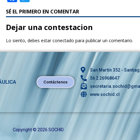
a
w
SÉ EL PRIMERO EN COMENTAR
c
it
e
te
Dejar una contestacion
b
r
Lo siento, debes estar
conectado
para publicar un comentario.
o
o
k
San Martín 352 - Santiag
56 2 26968647
ÁULICA
Contáctenos
secretaria.sochid@gma
www.sochid.cl
Copyright © 2026 SOCHID