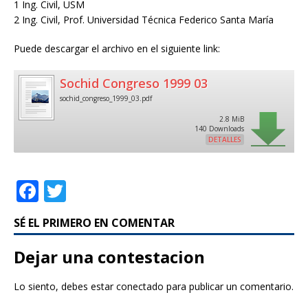
1 Ing. Civil, USM
2 Ing. Civil, Prof. Universidad Técnica Federico Santa María
Puede descargar el archivo en el siguiente link:
Sochid Congreso 1999 03
sochid_congreso_1999_03.pdf
2.8 MiB
140 Downloads
DETALLES
F
T
a
w
SÉ EL PRIMERO EN COMENTAR
c
it
e
te
Dejar una contestacion
b
r
Lo siento, debes estar
conectado
para publicar un comentario.
o