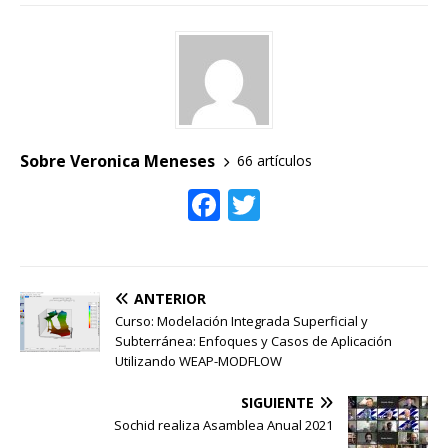
a
w
c
it
e
te
b
r
o
o
Sobre Veronica Meneses
66 artículos
k
F
T
ac
w
e
itt
b
er
ANTERIOR
o
Curso: Modelación Integrada Superficial y
Subterránea: Enfoques y Casos de Aplicación
o
Utilizando WEAP-MODFLOW
k
SIGUIENTE
Sochid realiza Asamblea Anual 2021